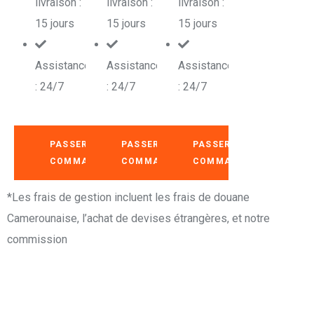
livraison :
livraison :
livraison :
15 jours
15 jours
15 jours
Assistance
Assistance
Assistance
: 24/7
: 24/7
: 24/7
PASSER
PASSER
PASSER
COMMANDE
COMMANDE
COMMANDE
*Les frais de gestion incluent les frais de douane
Camerounaise, l’achat de devises étrangères, et notre
commission