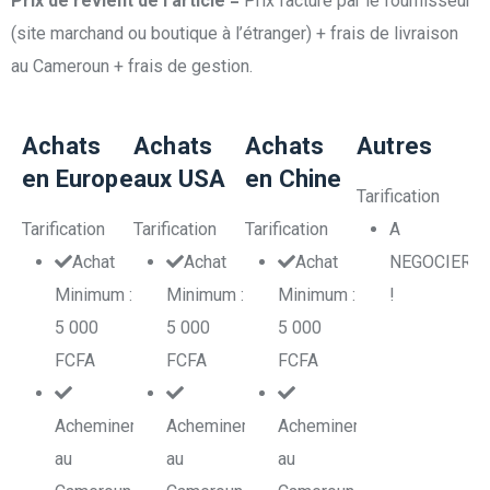
Prix de revient de l’article =
Prix facturé par le fournisseur
(site marchand ou boutique à l’étranger) + frais de livraison
au Cameroun + frais de gestion.
Achats
Achats
Achats
Autres
en Europe
aux USA
en Chine
Tarification
Tarification
Tarification
Tarification
A
Achat
Achat
Achat
NEGOCIER
Minimum :
Minimum :
Minimum :
!
5 000
5 000
5 000
FCFA
FCFA
FCFA
Acheminement
Acheminement
Acheminement
au
au
au